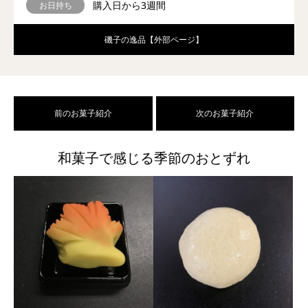
購入日から3週間
お日持ち
磯子の逸品【外部ページ】
前のお菓子紹介
次のお菓子紹介
和菓子で感じる季節のおとずれ