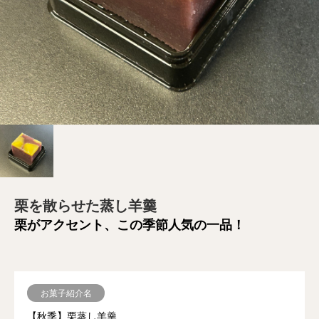
栗を散らせた蒸し羊羹
栗がアクセント、この季節人気の一品！
お菓子紹介名
【秋季】栗蒸し羊羹