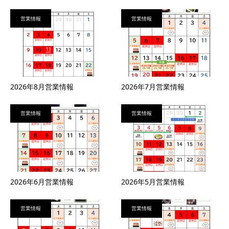
営業情報
営業情報
2026年8月営業情報
2026年7月営業情報
営業情報
営業情報
2026年6月営業情報
2026年5月営業情報
営業情報
営業情報