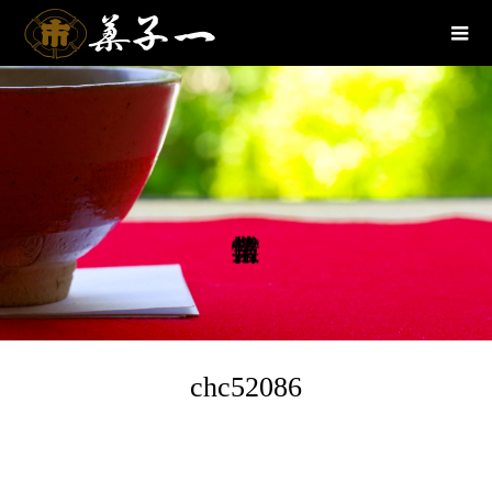
chc52086