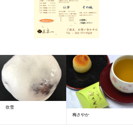
吹雪
梅さやか