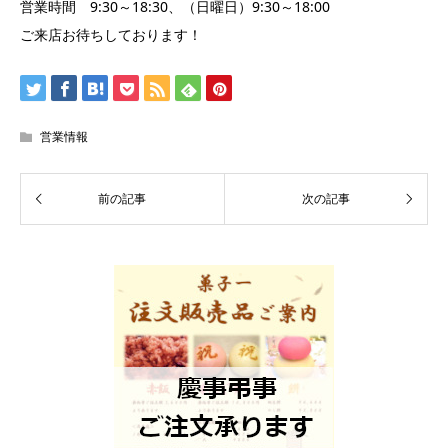
営業時間 9:30～18:30、（日曜日）9:30～18:00
ご来店お待ちしております！
営業情報