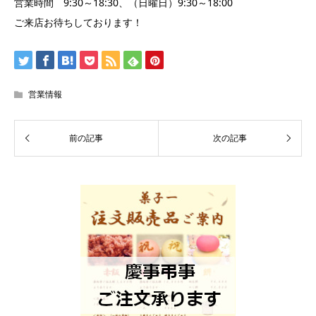
営業時間 9:30～18:30、（日曜日）9:30～18:00
ご来店お待ちしております！
営業情報