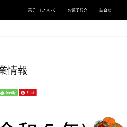
菓子一について
お菓子紹介
詰合せ
営業情報
feedly
Pin it