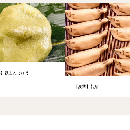
季】麩まんじゅう
【夏季】若鮎