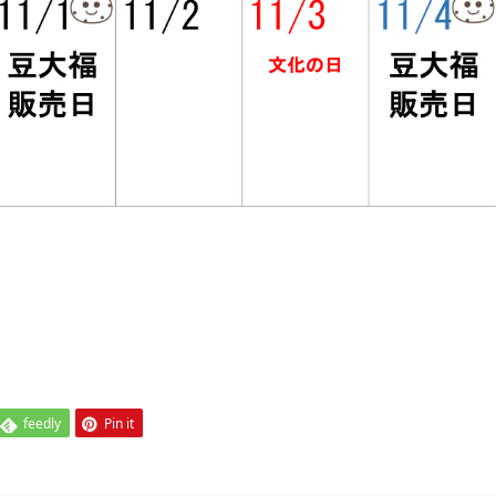
feedly
Pin it